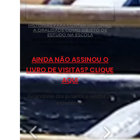
HISTÓRIAS PARA CONTAR HISTÓRIAS:
A ORALIDADE COMO OBJETO DE
ESTUDO NA ESCOLA
Autores: Edilcilene da Silva Albarado
Pinto, Osiulnei da Silva Pinto
AINDA NÃO ASSINOU O
LIVRO DE VISITAS? CLIQUE
AQUI
Avaliadores dos projetos e relatos de
experiência