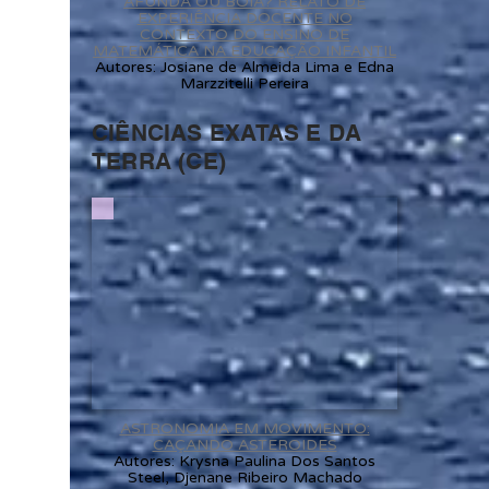
AFUNDA OU BOIA? RELATO DE
EXPERIÊNCIA DOCENTE NO
CONTEXTO DO ENSINO DE
MATEMÁTICA NA EDUCAÇÃO INFANTIL
Autores: Josiane de Almeida Lima e Edna
Marzzitelli Pereira
CIÊNCIAS EXATAS E DA
TERRA (CE)
ASTRONOMIA EM MOVIMENTO:
CAÇANDO ASTEROIDES
Autores: Krysna Paulina Dos Santos
Steel, Djenane Ribeiro Machado