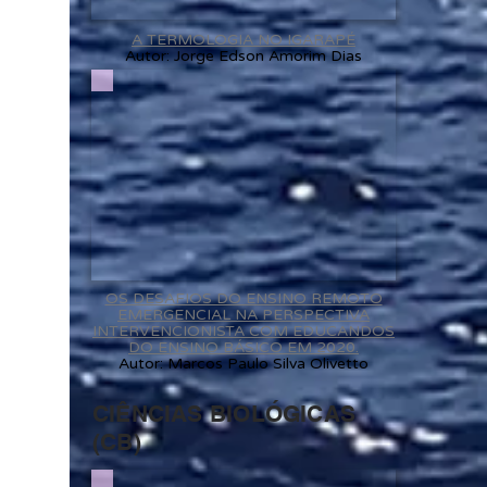
A TERMOLOGIA NO IGARAPÉ
Autor: Jorge Edson Amorim Dias
OS DESAFIOS DO ENSINO REMOTO
EMERGENCIAL NA PERSPECTIVA
INTERVENCIONISTA COM EDUCANDOS
DO ENSINO BÁSICO EM 2020.
Autor: Marcos Paulo Silva Olivetto
CIÊNCIAS BIOLÓGICAS
(CB)