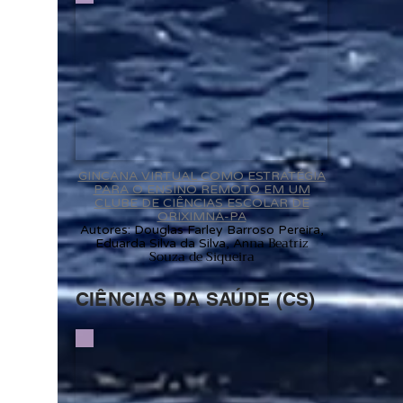
GINCANA VIRTUAL COMO ESTRATÉGIA
PARA O ENSINO REMOTO EM UM
CLUBE DE CIÊNCIAS ESCOLAR DE
ORIXIMNÁ-PA
Autores: Douglas Farley Barroso Pereira,
na Beatriz
Eduarda Silva da Silva, An
Souza de Siqueira
CIÊNCIAS DA SAÚDE (CS)