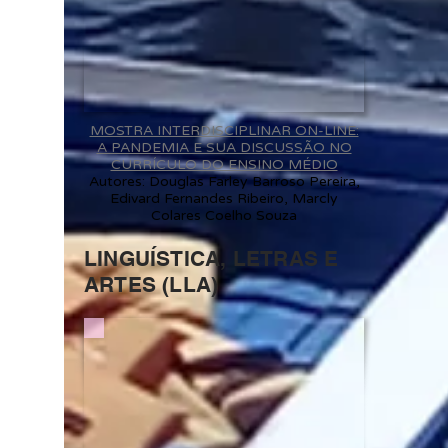
MOSTRA INTERDISCIPLINAR ON-LINE:
A PANDEMIA E SUA DISCUSSÃO NO
CURRÍCULO DO ENSINO MÉDIO
Autores: Douglas Farley Barroso Pereira,
Edivard Fernandes Ribeiro, Marcly
Colares Coelho Souza
LINGUÍSTICA, LETRAS E
ARTES (LLA)