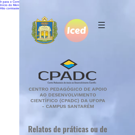
Ir para o Conteúdo Principal [Alt + 1]
Início do Menu [Alt + 2]
Alto contraste [Alt + 3]
CENTRO PEDAGÓGICO DE APOIO
AO DESENVOLVIMENT
O
CIENTÍFICO (CPADC) DA UFOPA
- CAMPUS SANTARÉM
Relatos de práticas ou de