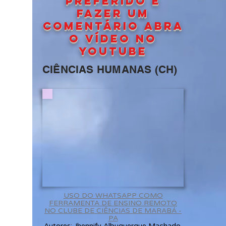
preferido e
fazer um
comentário abra
o vídeo no
Youtube
CIÊNCIAS HUMANAS (CH)
USO DO WHATSAPP COMO
FERRAMENTA DE ENSINO REMOTO
NO CLUBE DE CIÊNCIAS DE MARABÁ -
PA
Autores: Jhennify Albuquerque Machado,