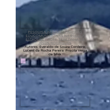
PESQUISA AÇÃO EM PRÁTICAS
EDUCOMUNICATIVAS NA ESCOLA
ESTADUAL PROFª. TEREZINHA DE
JESUS RODRIGUES
Autores: Everaldo de Souza Cordeiro;
Lucenil da Rocha Pereira; Priscila Veiga
da Silva.